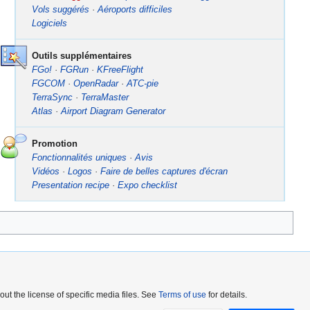
Vols suggérés
·
Aéroports difficiles
Logiciels
Outils supplémentaires
FGo!
·
FGRun
·
KFreeFlight
FGCOM
·
OpenRadar
·
ATC-pie
TerraSync
·
TerraMaster
Atlas
·
Airport Diagram Generator
Promotion
Fonctionnalités uniques
·
Avis
Vidéos
·
Logos
·
Faire de belles captures d'écran
Presentation recipe
·
Expo checklist
out the license of specific media files. See
Terms of use
for details.