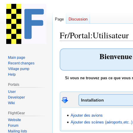
Page
Discussion
Fr/Portal:Utilisateur
Jump
Jump
Bienvenue s
to
to
Main page
navigation
search
Recent changes
Village pump
Help
Si vous ne trouvez pas ce que vous 
Portals
User
Developer
Installation
Wiki
FlightGear
Ajouter des avions
Website
Ajouter des scènes (aéroports,etc..)
Forum
Mailing lists