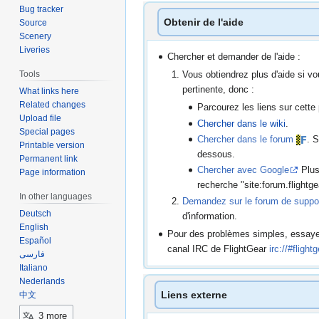
Bug tracker
Obtenir de l'aide
Source
Scenery
Liveries
Chercher et demander de l'aide :
Vous obtiendrez plus d'aide si v
Tools
pertinente, donc :
What links here
Related changes
Parcourez les liens sur cette
Upload file
Chercher dans le wiki
.
Special pages
Chercher dans le forum
. 
Printable version
dessous.
Permanent link
Chercher avec Google
Plus 
Page information
recherche "site:forum.flightge
In other languages
Demandez sur le forum de suppo
Deutsch
d'information.
English
Pour des problèmes simples, essayer l
Español
canal IRC de FlightGear
irc://#flight
فارسی
Italiano
Nederlands
Liens externe
中文
3 more