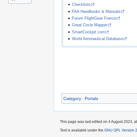
Checklists
FAA Handbooks & Manuals
Forum FlightGear France
Great Circle Mapper
SmartCockpit.com
World Aeronautical Database
Category
:
Portals
This page was last edited on 4 August 2023, at
Text is available under the
GNU GPL Version 