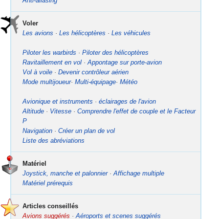
Anti-aliasing
Voler
Les avions
·
Les hélicoptères
·
Les véhicules
Piloter les warbirds
·
Piloter des hélicoptères
Ravitaillement en vol
·
Appontage sur porte-avion
Vol à voile
·
Devenir contrôleur aérien
Mode multijoueur
·
Multi-équipage
·
Météo
Avionique et instruments
·
éclairages de l'avion
Altitude
·
Vitesse
·
Comprendre l'effet de couple et le Facteur
P
Navigation
·
Créer un plan de vol
Liste des abréviations
Matériel
Joystick, manche et palonnier
·
Affichage multiple
Matériel prérequis
Articles conseillés
Avions suggérés
·
Aéroports et scenes suggérés