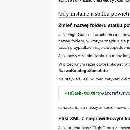
aircraft=/home/{NazwaUżytkowni
Gdy instalacja statku powiet
Zmień nazwę folderu statku p
Jeśli FlightGear nie uruchomi się z no
nazwę folderu, w którym znajdują się p
takich przypadkach najprawdopodobnie
Jeśli powyższe nie działa lub masz inny
W przeciwnym razie otwórz plik aircraft
NazwaKataloguSamolotu
.
Na przykład, jeśli w imaginary-set.xml 
<splash-texture>
Aircraft/MyC
oznacza to, że należy zmienić nazwę fo
Pliki XML z nieprawidłowym 
Jeśli uruchamiasz FlightGeara z nowy