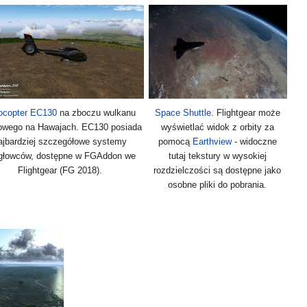
ocopter EC130
na zboczu wulkanu
Space Shuttle
. Flightgear może
owego na Hawajach. EC130 posiada
wyświetlać widok z orbity za
ajbardziej szczegółowe systemy
pomocą
Earthview
- widoczne
głowców, dostępne w FGAddon we
tutaj tekstury w wysokiej
Flightgear (FG 2018).
rozdzielczości są dostępne jako
osobne pliki do pobrania.