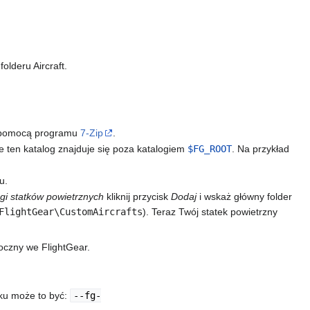
olderu Aircraft.
za pomocą programu
7-Zip
.
że ten katalog znajduje się poza katalogiem
$FG_ROOT
. Na przykład
u.
gi statków powietrznych
kliknij przycisk
Dodaj
i wskaż główny folder
FlightGear\CustomAircrafts
). Teraz Twój statek powietrzny
oczny we FlightGear.
dku może to być:
--fg-