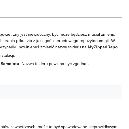
k powietrzny jest niewidoczny, być może będziesz musiał zmienić
ierania pliku .zip z jakiegoś internetowego repozytorium git. W
przypadku powinieneś zmienić nazwę folderu na
MyZippedRepo
.
stalacji.
uSamolotu
. Nazwa folderu powinna być zgodna z
lementów zewnętrznych, może to być spowodowane nieprawidłowym