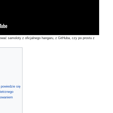
wać samoloty z oficjalnego hangaru, z GitHuba, czy po prostu z
 powiedzie się
ietrznego
dowaniem