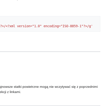
?>/<?xml version="1.0" encoding="ISO-8859-1"?>/g'
najnowsze statki powietrzne mogą nie wczytywać się z poprzednimi
kcji z linkami.