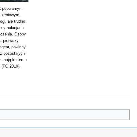
t popularnym
koleniowym,
ogi, ale trudno
W symulacjach
aczenia. Osoby
az pierwszy
htgear, powinny
z pozostałych
e mają ku temu
 (FG 2019).