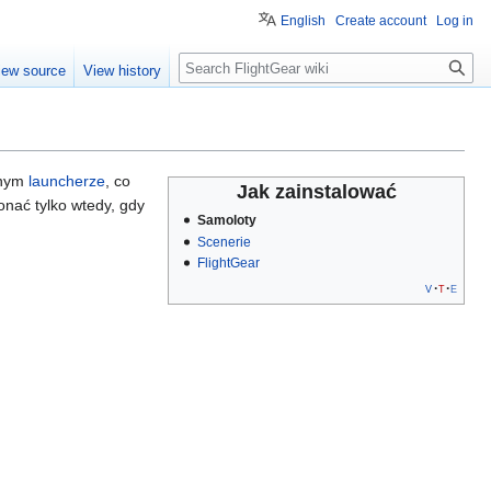
English
Create account
Log in
Search
iew source
View history
nym
launcherze
, co
Jak zainstalować
onać tylko wtedy, gdy
Samoloty
Scenerie
FlightGear
v
t
e