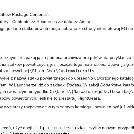
i "Show Package Contents".
ldery: "Contents >> Resources >> data >> Aircraft".
iągnąć dane statku powietrznego pobrane ze strony internetowej FG do f
ietrznym i rozpakuj ją za pomocą archiwizatora plików, na przykład 
a statków powietrznych, jeśli jeszcze tego nie zrobiłeś. Upewnij się, 
oUżytkownika}\FlightGear\CustomAircrafts
.
wykle z nazwą statku powietrznego) do uprzednio utworzonego katalog
em. W Launcherze idź do zakładki
Dodatki
. W sekcji
Dodatkowe katalo
nych (w naszym przypadku
C:\Users\{NazwaTwojegoUżytkownika}\
atków powietrznych, jeśli nie to zrestartuj FlightGeara.
zny wystarczy rozpakować w tym samym katalogu i powinien być już wid
leceń, użyć opcji
--fg-aircraft=ścieżka
, czyli w naszym przypa