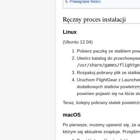
5
Powiązane treści
Ręczny proces instalacji
Linux
(Ubuntu 12.04)
Pobierz paczkę ze statkiem pow
Utwórz katalog do przechowywani
/usr/share/games/flightge
Rozpakuj pobrany plik ze statk
Uruchom FlightGear z Launcher
dodatkowych statków powietrz
powinien pojawić się na liście st
Teraz, kolejny pobrany statek powietr
macOS
Po pierwsze, musimy upewnić się, że apl
którym się aktualnie znajduje. Przejd