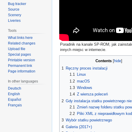
Bug tracker
Source
Scenery
Liveries
Tools
What links here
Related changes
Poradnik na kanale SP-ROM, jak zainstalo
Upload file
innych miejsc w internecie.
Special pages
Printable version
Contents
Permanent link
1
Ręczny proces instalacji
Page information
1.1
Linux
1.2
macOS
In other languages
1.3
Windows
Deutsch
English
1.4
Z wiersza poleceń
Español
2
Gdy instalacja statku powietrznego nie
Français
2.1
Zmień nazwę folderu statku pow
2.2
Pliki XML z nieprawidłowym ko
3
Wybór statku powietrznego
4
Galeria (2017+)