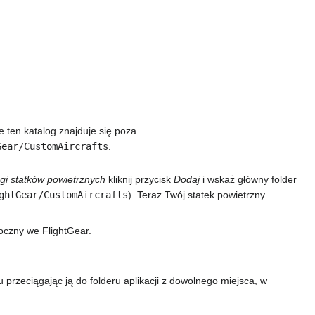
e ten katalog znajduje się poza
Gear/CustomAircrafts
.
gi statków powietrznych
kliknij przycisk
Dodaj
i wskaż główny folder
ghtGear/CustomAircrafts
). Teraz Twój statek powietrzny
oczny we FlightGear.
u przeciągając ją do folderu aplikacji z dowolnego miejsca, w