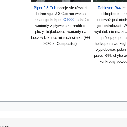
Piper J-3 Cub
nadaje się również
Robinson R44
jes
do treningu. J-3 Cub ma wariant
helikopterem sz
szklanego kokpitu
G1000
, a także
ponieważ jest niedr
warianty z pływakami, amfibię,
go kontrolować. 
płozy, trójkołowiec, warianty na
wydatek nie ma zn
busz w kilku rozmiarach silnika (FG
próbujące po r
2020.x, Compositor).
helikoptera we Flig
wypróbować jeden 
przed R44, chyba ż
konkretny powód