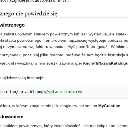
ka}/FlightGear/CustomAircrafts
.
rznego nie powiedzie się
owietrznego
wo zainstalowanym statkiem powietrznym lub jeśli wystartuje, ale state
liki statku powietrznego. Ten problem najczęściej występuje podczas pob
j otrzymasz nazwę folderu w postaci MyZippedRepo-[gałąź]. W takim 
 przypadek, poszukaj pliku readme, możliwe że tam będzie instrukcja in
-set.xml i wyszukaj w nim ścieżki zawierającej
Aircraft/NazwaKatalog
znajdziesz taką instancję:
reation/splash1.png
</splash-texture>
lderu, w którym znajduje się plik imaginary-set.xml na
MyCreation
.
kodowaniem
m statkiem powietrznym, który zainstalowałeś i nie ma kokpitu ani e