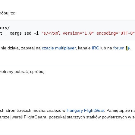
óbuj to:
ory/

t 
|
 xargs sed -i 
's/<?xml version="1.0" encoding="UTF-8"
nie działa, zapytaj na
czacie multiplayer
, kanale
IRC
lub na
forum
.
wietrzny pobrać, spróbuj:
ych stron trzecich można znaleźć w
Hangary FlightGear
. Pamiętaj, że 
rszej wersji FlightGeara, poszukaj starszych statków powietrznych w se