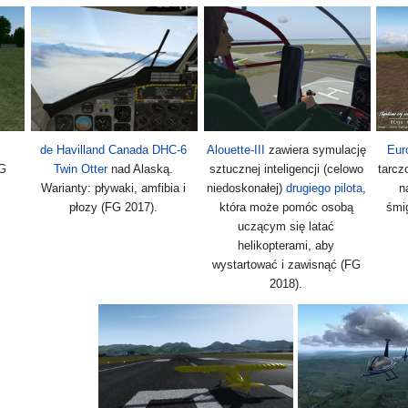
de Havilland Canada DHC-6
Alouette-III
zawiera symulację
Eur
FG
Twin Otter
nad Alaską.
sztucznej inteligencji (celowo
tarcz
Warianty: pływaki, amfibia i
niedoskonałej)
drugiego pilota
,
n
płozy (FG 2017).
która może pomóc osobą
śmi
uczącym się latać
helikopterami, aby
wystartować i zawisnąć (FG
2018).