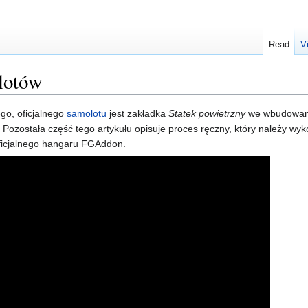
Read
V
olotów
go, oficjalnego
samolotu
jest zakładka
Statek powietrzny
we wbudowa
Pozostała część tego artykułu opisuje proces ręczny, który należy wyk
ficjalnego hangaru FGAddon.