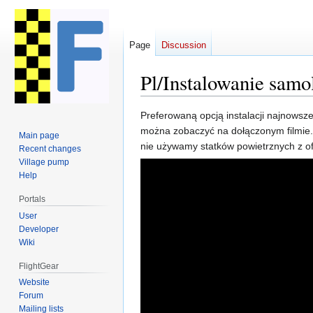
Page
Discussion
Pl/Instalowanie sam
Jump
Jump
Preferowaną opcją instalacji najnowsze
to
to
można zobaczyć na dołączonym filmie. 
Main page
navigation
search
nie używamy statków powietrznych z o
Recent changes
Village pump
Help
Portals
User
Developer
Wiki
FlightGear
Website
Forum
Mailing lists