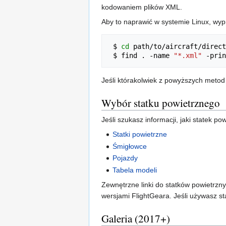
kodowaniem plików XML.
Aby to naprawić w systemie Linux, wypr
 $ 
cd
 path/to/aircraft/direct
 $ find . -name 
"*.xml"
 -prin
Jeśli którakolwiek z powyższych metod 
Wybór statku powietrznego
Jeśli szukasz informacji, jaki statek po
Statki powietrzne
Śmigłowce
Pojazdy
Tabela modeli
Zewnętrzne linki do statków powietrzn
wersjami FlightGeara. Jeśli używasz sta
Galeria (2017+)