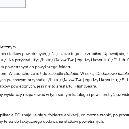
ietrznym.
a statków powietrznych, jeśli jeszcze tego nie zrobiłeś. Upewnij się, ż
ar/
. Na przykład użyj
/home/{NazwaTwojegoUżytkownika}/Flight
iem powietrznym do powyższego folderu.
em. W Launcherze idź do zakładki
Dodatki
. W sekcji
Dodatkowe katalo
nych (w naszym przypadku
/home/{NazwaTwojegoUżytkownika}/Fli
atków powietrznych, jeśli nie to zrestartuj FlightGeara.
zny wystarczy rozpakować w tym samym katalogu i powinien być już wid
ikacja FG znajduje się w folderze aplikacji, co można zrobić, po prost
źmy teraz do faktycznego dodawania statków powietrznych: