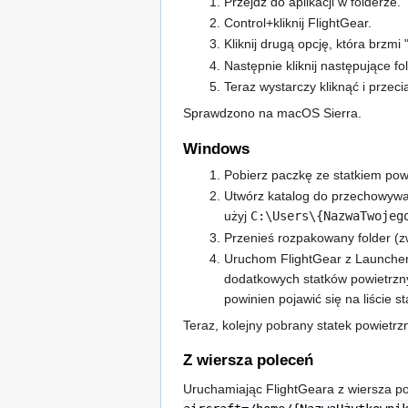
Przejdź do aplikacji w folderze.
Control+kliknij FlightGear.
Kliknij drugą opcję, która brzm
Następnie kliknij następujące fo
Teraz wystarczy kliknąć i przec
Sprawdzono na macOS Sierra.
Windows
Pobierz paczkę ze statkiem pow
Utwórz katalog do przechowywani
użyj
C:\Users\{NazwaTwojeg
Przenieś rozpakowany folder (z
Uruchom FlightGear z Launcher
dodatkowych statków powietrz
powinien pojawić się na liście st
Teraz, kolejny pobrany statek powietr
Z wiersza poleceń
Uruchamiając FlightGeara z wiersza po