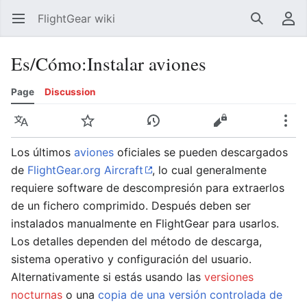
FlightGear wiki
Open main menu
Search
User menu
Es/Cómo:Instalar aviones
Page
Discussion
Language
Watch
History
Edit
More
Los últimos
aviones
oficiales se pueden descargados
de
FlightGear.org Aircraft
, lo cual generalmente
requiere software de descompresión para extraerlos
de un fichero comprimido. Después deben ser
instalados manualmente en FlightGear para usarlos.
Los detalles dependen del método de descarga,
sistema operativo y configuración del usuario.
Alternativamente si estás usando las
versiones
nocturnas
o una
copia de una versión controlada de