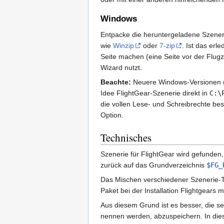
Windows
Entpacke die heruntergeladene Szener
wie
Winzip
oder
7-zip
. Ist das erl
Seite machen (eine Seite vor der Flug
Wizard nutzt.
Beachte:
Neuere Windows-Versionen (wi
Idee FlightGear-Szenerie direkt in
C:\
die vollen Lese- und Schreibrechte be
Option.
Technisches
Szenerie für FlightGear wird gefunde
zurück auf das Grundverzeichnis
$FG_
Das Mischen verschiedener Szenerie-Ty
Paket bei der Installation Flightgears mit
Aus diesem Grund ist es besser, die s
nennen werden, abzuspeichern. In dies