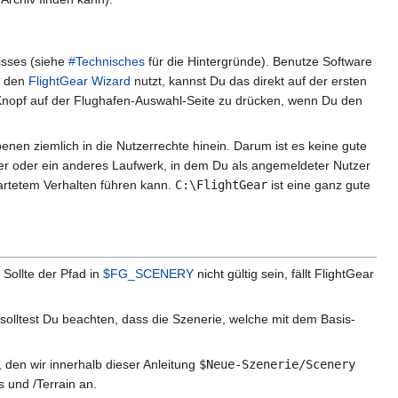
isses (siehe
#Technisches
für die Hintergründe). Benutze Software
u den
FlightGear Wizard
nutzt, kannst Du das direkt auf der ersten
"-Knopf auf der Flughafen-Auswahl-Seite zu drücken, wenn Du den
nen ziemlich in die Nutzerrechte hinein. Darum ist es keine gute
er oder ein anderes Laufwerk, in dem Du als angemeldeter Nutzer
artetem Verhalten führen kann.
C:\FlightGear
ist eine ganz gute
 Sollte der Pfad in
$FG_SCENERY
nicht gültig sein, fällt FlightGear
olltest Du beachten, dass die Szenerie, welche mit dem Basis-
 den wir innerhalb dieser Anleitung
$Neue-Szenerie/Scenery
 und /Terrain an.