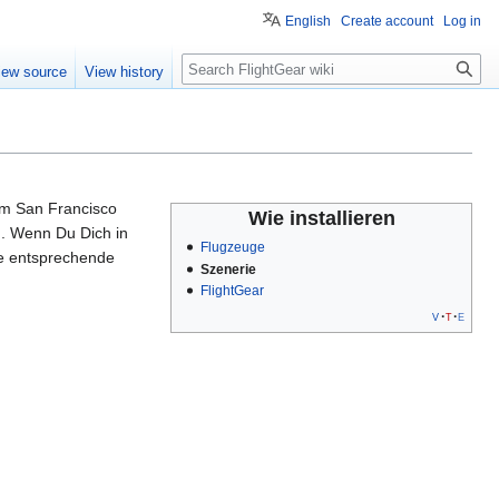
English
Create account
Log in
Search
iew source
View history
um San Francisco
Wie installieren
n. Wenn Du Dich in
Flugzeuge
ie entsprechende
Szenerie
FlightGear
v
t
e