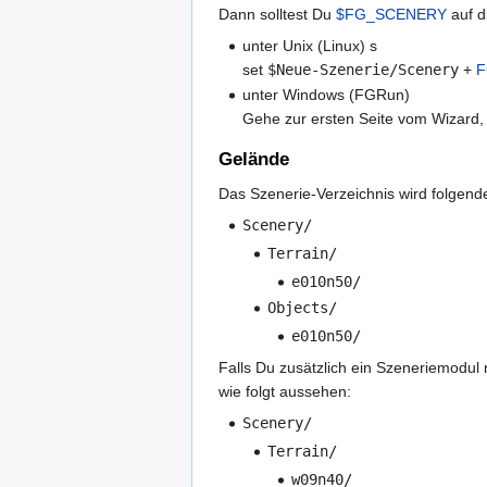
Dann solltest Du
$FG_SCENERY
auf d
unter Unix (Linux) s
set
$Neue-Szenerie/Scenery
+
F
unter Windows (FGRun)
Gehe zur ersten Seite vom Wizard,
Gelände
Das Szenerie-Verzeichnis wird folgende
Scenery/
Terrain/
e010n50/
Objects/
e010n50/
Falls Du zusätzlich ein Szeneriemodu
wie folgt aussehen:
Scenery/
Terrain/
w09n40/