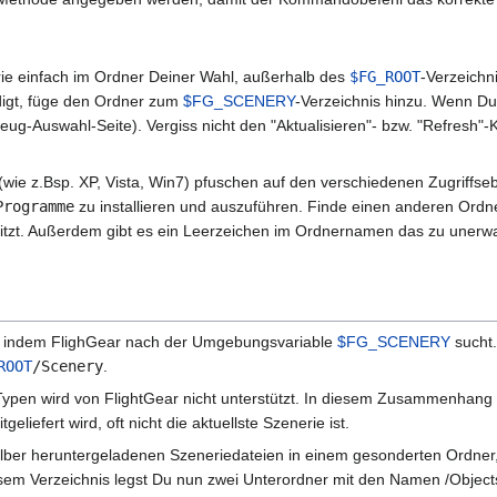
ie einfach im Ordner Deiner Wahl, außerhalb des
$FG_ROOT
-Verzeichn
edigt, füge den Ordner zum
$FG_SCENERY
-Verzeichnis hinzu. Wenn D
zeug-Auswahl-Seite). Vergiss nicht den "Aktualisieren"- bzw. "Refresh
e z.Bsp. XP, Vista, Win7) pfuschen auf den verschiedenen Zugriffsebe
Programme
zu installieren und auszuführen. Finde einen anderen Ordn
sitzt. Außerdem gibt es ein Leerzeichen im Ordnernamen das zu unerw
n, indem FlighGear nach der Umgebungsvariable
$FG_SCENERY
sucht.
ROOT
/Scenery
.
pen wird von FlightGear nicht unterstützt. In diesem Zusammenhang s
geliefert wird, oft nicht die aktuellste Szenerie ist.
elber heruntergeladenen Szeneriedateien in einem gesonderten Ordner,
em Verzeichnis legst Du nun zwei Unterordner mit den Namen /Objects