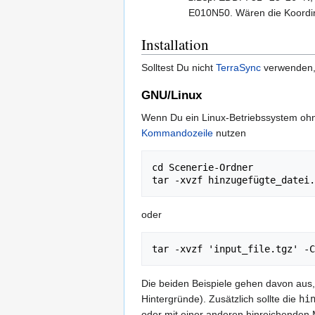
E010N50. Wären die Koordin
Installation
Solltest Du nicht
TerraSync
verwenden, 
GNU/Linux
Wenn Du ein Linux-Betriebssystem ohne
Kommandozeile
nutzen
cd Scenerie-Ordner

oder
Die beiden Beispiele gehen davon aus
Hintergründe). Zusätzlich sollte die
hi
oder mit einer anderen hinreichenden