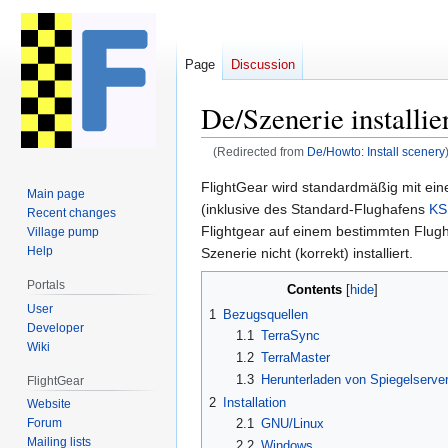
Page
Discussion
De/Szenerie installie
(Redirected from
De/Howto: Install scenery
Jump
Jump
FlightGear wird standardmäßig mit ei
Main page
to
to
(inklusive des Standard-Flughafens
KS
Recent changes
navigation
search
Flightgear auf einem bestimmten Flugh
Village pump
Help
Szenerie nicht (korrekt) installiert.
Portals
Contents
User
1
Bezugsquellen
Developer
1.1
TerraSync
Wiki
1.2
TerraMaster
1.3
Herunterladen von Spiegelserve
FlightGear
2
Installation
Website
2.1
GNU/Linux
Forum
Mailing lists
2.2
Windows