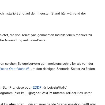
h installiert und auf dem neusten Stand hält während der
t bietet, die von TerraSync gemachten Installationen manuell zu
sche Anwendung auf Java-Basis.
on solchen Spiegelservern geht meistens schneller als von der
fische Oberfläche
, um den richtigen Szenerie-Sektor zu finden.
r San Francisco oder
EDDP
für Leipzig/Halle)
ogramm, hier im Flightgear-Wiki im unteren Teil der Box unter
usst Du
abrunden
... die entsprechende Szeneriesektion heißt also