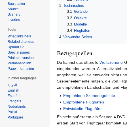
Bug tracker
3
Technisches
Source
3.1
Gelände
Scenery
3.2
Objekte
Liveries
3.3
Modelle
Tools
3.4
Flughäfen
What links here
4
Verwandte Seiten
Related changes
Upload file
Bezugsquellen
Special pages
Printable version
Du kannst das offizielle
Weltszenerie
-G
Permanent link
eingebunden werden. Alternativ stehen
Page information
angeboten, weil sie entweder nicht u
In other languages
Szenerieelemente nutzen, die von Fligh
العربية
zu empfohlenen Landschaften und Flugh
English
Empfohlene Szeneriegebiete
Español
Français
Empfohlene Flughäfen
Nederlands
Entwickelte Flughäfen
Polski
Es steht außerdem ein Set von 4 DVD-
Português
ersten Start von Flightgear komplett a