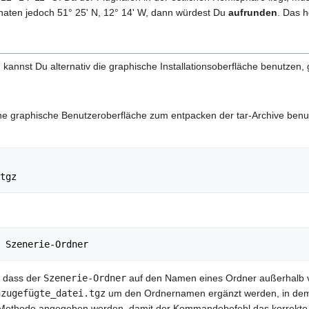
aten jedoch 51° 25' N, 12° 14' W, dann würdest Du
aufrunden
. Das 
kannst Du alternativ die graphische Installationsoberfläche benutzen
 graphische Benutzeroberfläche zum entpacken der tar-Archive benutzt
, dass der
Szenerie-Ordner
auf den Namen eines Ordner außerhalb
nzugefügte_datei.tgz
um den Ordnernamen ergänzt werden, in dem si
 Methode angegeben werden, damit der Kommandobefehl das korrekte A