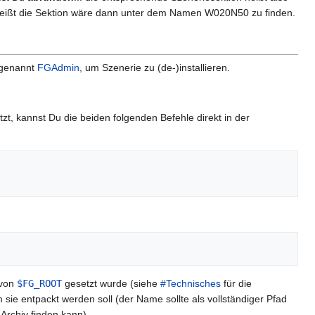
heißt die Sektion wäre dann unter dem Namen W020N50 zu finden.
, genannt
FGAdmin
, um Szenerie zu (de-)installieren.
, kannst Du die beiden folgenden Befehle direkt in der
 von
$FG_ROOT
gesetzt wurde (siehe
#Technisches
für die
e entpackt werden soll (der Name sollte als vollständiger Pfad
rchiv finden kann).