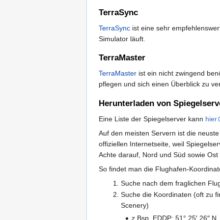
TerraSync
TerraSync
ist eine sehr empfehlenswer
Simulator läuft.
TerraMaster
TerraMaster
ist ein nicht zwingend ben
pflegen und sich einen Überblick zu v
Herunterladen von Spiegelserv
Eine Liste der Spiegelserver kann
hier
Auf den meisten Servern ist die neust
offiziellen Internetseite, weil Spiegel
Achte darauf, Nord und Süd sowie Ost 
So findet man die Flughafen-Koordinat
Suche nach dem fraglichen Flu
Suche die Koordinaten (oft zu f
Scenery)
z.Bsp. EDDP: 51° 25′ 26″ N,