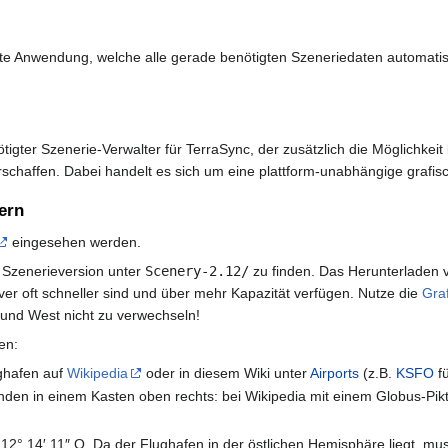
te Anwendung, welche alle gerade benötigten Szeneriedaten automatisc
ötigter Szenerie-Verwalter für TerraSync, der zusätzlich die Möglichkei
erschaffen. Dabei handelt es sich um eine plattform-unabhängige grafi
ern
eingesehen werden.
e Szenerieversion unter
Scenery-2.12/
zu finden. Das Herunterladen v
server oft schneller sind und über mehr Kapazität verfügen. Nutze die
Gra
und West nicht zu verwechseln!
en:
ghafen auf
Wikipedia
oder in diesem Wiki unter
Airports
(z.B.
KSFO
fü
inden in einem Kasten oben rechts: bei Wikipedia mit einem Globus-Pikt
 12° 14′ 11″ O. Da der Flughafen in der östlichen Hemisphäre liegt, m