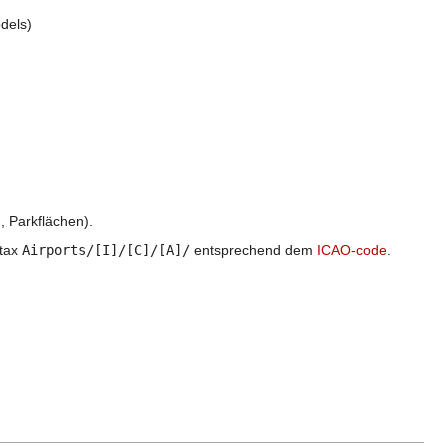
dels)
, Parkflächen).
ntax
Airports/[I]/[C]/[A]/
entsprechend dem
ICAO-code
.