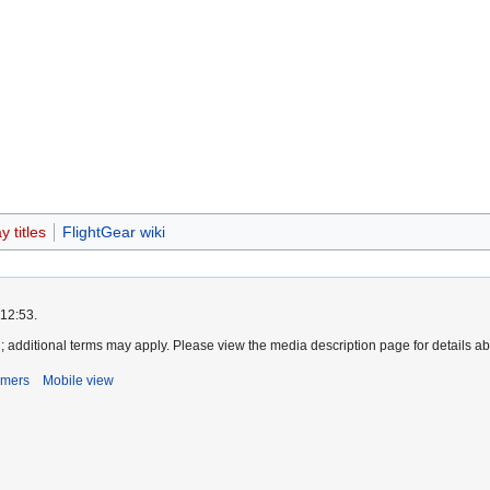
 titles
FlightGear wiki
 12:53.
2
; additional terms may apply. Please view the media description page for details ab
imers
Mobile view