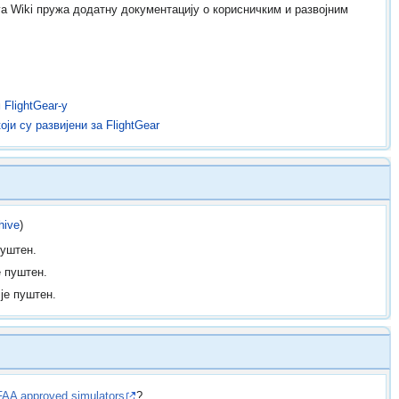
a Wiki пружа додатну документацију о корисничким и развојним
FlightGear-у
и су развијени за FlightGear
hive
)
пуштен.
 пуштен.
је пуштен.
FAA approved simulators
?