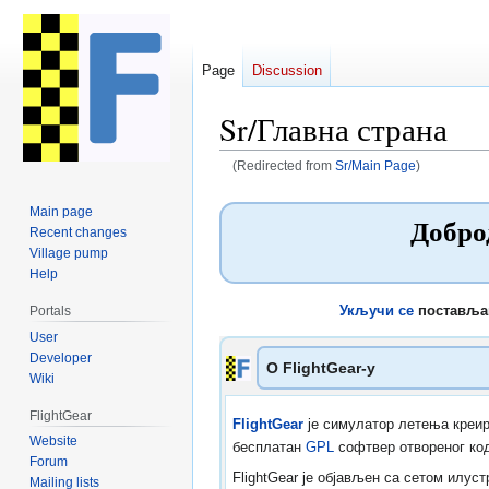
Page
Discussion
Sr/Главна страна
(Redirected from
Sr/Main Page
)
Jump
Jump
Main page
Добро
to
to
Recent changes
navigation
search
Village pump
Help
Укључи се
поставља
Portals
User
Developer
О FlightGear-у
Wiki
FlightGear
FlightGear
је симулатор летења креир
Website
бесплатан
GPL
софтвер отвореног код
Forum
FlightGear је објављен са сетом илустр
Mailing lists