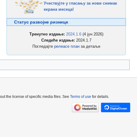
Учествујте у гласању за нови снимак
екрана месеца!
Статус развојне ризнице
Тренутно издање:
2024.1.6
(4 јун 2026)
Следеће издање:
2024.1.7
Погледајте
релеасе план
за детаље
out the license of specific media files. See
Terms of use
for details.