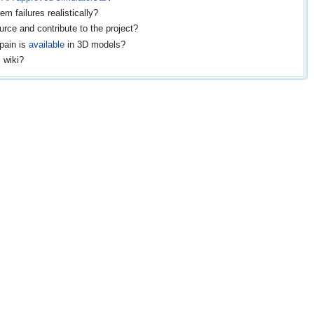
m failures realistically?
urce and contribute to the project?
Spain is
available
in 3D models?
s wiki?