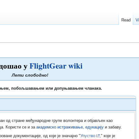
Read
V
дошао у
FlightGear wiki
Лети слободно!
њем, побољшавањем или допуњавањем чланака.
ан од стране међународне групе волонтера и објављен као
а. Користи се и за
академско истраживање, едукацију
и забаву.
оване документације, од које је значајно "
Упуство
," које је