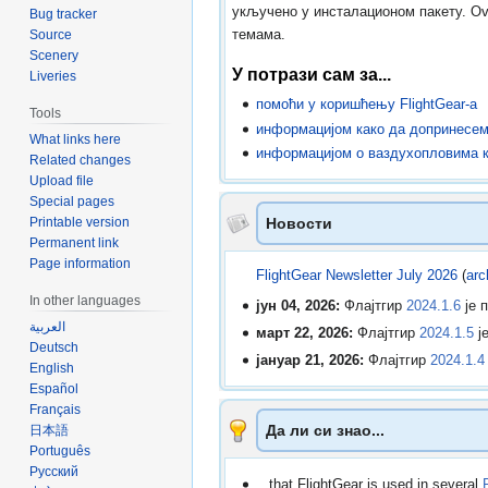
укључено у инсталационом пакету. Ov
Bug tracker
темама.
Source
Scenery
У потрази сам за...
Liveries
помоћи у коришћењу FlightGear-a
Tools
информацијом како да допринесем 
What links here
информацијом о ваздухопловима кој
Related changes
Upload file
Special pages
Новости
Printable version
Permanent link
Page information
FlightGear Newsletter July 2026
(
arc
In other languages
јун 04, 2026:
Флајтгир
2024.1.6
је 
العربية
март 22, 2026:
Флајтгир
2024.1.5
је
Deutsch
јануар 21, 2026:
Флајтгир
2024.1.4
English
Español
Français
Да ли си знао...
日本語
Português
Русский
...that FlightGear is used in several