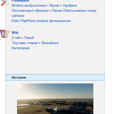
Развијање
Модели ваздухоплова
•
Пејзаж
•
Уграђено
Постављање објеката
•
Пејзаж:Побољшавање твоје
средине
Kako FlightGear projekat функционише
Wiki
О wiki
•
Помоћ
Твој први чланак
•
Превођење
Категорије
Истакни