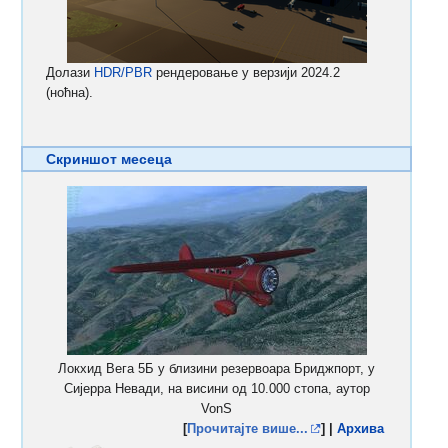
Долази
HDR/PBR
рендеровање у верзији 2024.2
(ноћна).
Скриншот месеца
Локхид Вега 5Б у близини резервоара Бриджпорт, у
Сијерра Невади, на висини од 10.000 стопа, аутор
VonS
[
Прочитајте више...
] |
Архива