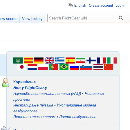
English
Create account
Log in
Search
iew source
View history
Коришћење
Нов у FlightGear-у
Најчешће постављана питања (FAQ)
•
Решавање
проблема
Инсталирање пејзажа
•
Инсталирање модела
ваздухоплова
Летење хеликоптером
•
Листа ваздухоплова