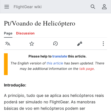
FlightGear wiki
Open main menu
Search
User menu
Pt/Voando de Helicóptero
Page
Discussion
Language
Watch
History
Edit
More
Please help to
translate
this article.
The English version of
this article
has been updated. There
may be additional information on the
talk page
.
Introdução:
A princípio, tudo que se aplica aos helicópteros reais
poderá ser simulado no FlightGear. As manobras
básicas de voo em helicópteros podem ser