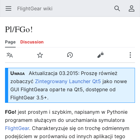
FlightGear wiki
Open main menu
Search
User menu
Pl/FGo!
Page
Discussion
Language
Watch
History
Edit
More
Uwaga
Aktualizacja 03.2015: Proszę również
zobaczyć
Zintegrowany Launcher Qt5
jako nowe
GUI FlightGeara oparte na Qt5, dostępne od
FlightGear 3.5+.
FGo!
jest prostym i szybkim, napisanym w Pythonie
programem służącym do uruchamiania symulatora
FlightGear
. Charakteryzuje się on trochę odmiennym
podejściem w porównaniu od innych aplikacji tego