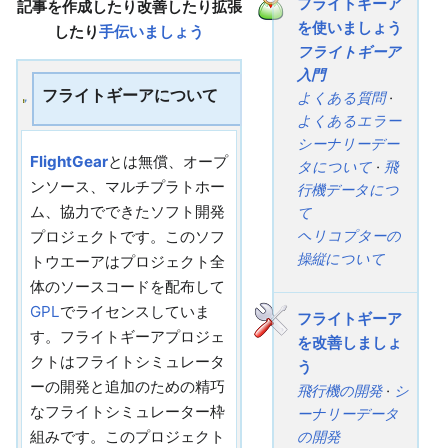
フライトギーア
記事を作成したり改善したり拡張
を使いましょう
したり
手伝いましょう
フライトギーア
入門
フライトギーアについて
よくある質問
·
よくあるエラー
シーナリーデー
FlightGear
とは無償、オープ
タについて
·
飛
ンソース、マルチプラトホー
行機データにつ
ム、協力でできたソフト開発
て
プロジェクトです。このソフ
ヘリコプターの
操縦について
トウエーアはプロジェクト全
体のソースコードを配布して
GPL
でライセンスしていま
フライトギーア
す。フライトギーアプロジェ
を改善しましょ
クトはフライトシミュレータ
う
ーの開発と追加のための精巧
飛行機の開発
·
シ
なフライトシミュレーター枠
ーナリーデータ
組みです。このプロジェクト
の開発