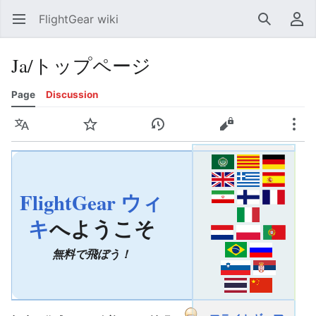
FlightGear wiki
Open main menu
Search
User menu
Ja/トップページ
Page
Discussion
Language
Watch
History
Edit
More
FlightGear ウィ
キ
へようこそ
無料で飛ぼう！