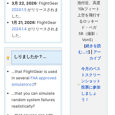
池付近、高度
3月 22, 2026:
FlightGear
10kフィート
2024.1.5
がリリースされま
上空を飛行す
した。
るロッキー
1月 21, 2026:
FlightGear
ド・ベガ
2024.1.4
がリリースされま
5B（撮影：
した。
VonS）
[
続きを読
む...
] |
アー
しりましたか？...
カイブ
今月のベス
...that FlightGear is used
トスクリー
in several
FAA approved
ンショット
simulators
?
投票に参加
...that you can simulate
しましょ
う！
random system failures
realistically?