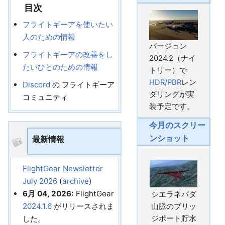
目次
フライトギーアを使いたい
人のための情報
バージョン
フライトギーアの改善をし
2024.2（ナイ
たいひとのための情報
トリー）で
HDR/PBR
レン
Discord
の フライトギーア
ダリングが実
コミュニティ
装予定です。
今月のスクリー
ンショット
最新情報
FlightGear Newsletter
July 2026
(
archive
)
6月 04, 2026:
FlightGear
シエラネバダ
2024.1.6
がリリースされま
山脈のブリッ
した。
ジポート貯水