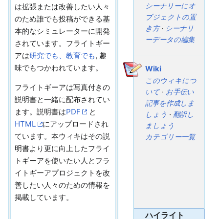
シーナリーにオ
は拡張または改善したい人々
ブジェクトの置
のため誰でも投稿ができる基
き方
·
シーナリ
本的なシミュレーターに開発
ーデータの編集
されています。フライトギー
アは
研究でも、教育でも
, 趣
味でもつかわれています。
Wiki
このウィキにつ
フライトギーアは写真付きの
いて
·
お手伝い
説明書と一緒に配布されてい
記事を作成しま
ます。説明書は
PDF
と
しょう
·
翻訳し
HTML
にアップロードされ
ましょう
ています。本ウィキはその説
カテゴリー一覧
明書より更に向上したフライ
トギーアを使いたい人とフラ
イトギーアプロジェクトを改
善したい人々のための情報を
掲載しています。
ハイライト