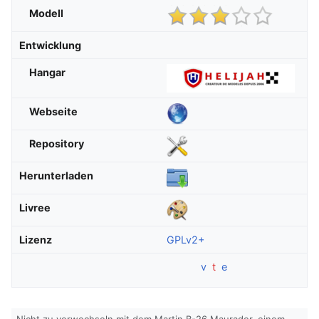
Modell
Entwicklung
Hangar
Webseite
Repository
Herunterladen
Livree
Lizenz
GPLv2+
v
t
e
Nicht zu verwechseln mit dem Martin B-26 Maurader, einem