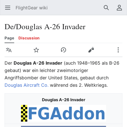
FlightGear wiki
Open main menu
Search
User menu
De/Douglas A-26 Invader
Page
Discussion
Language
Watch
History
Edit
More
Der
Douglas A-26 Invader
(auch 1948–1965 als B-26
gebaut) war ein leichter zweimotoriger
Angriffsbomber der United States, gebaut durch
Douglas Aircraft Co.
während des 2. Weltkriegs.
Douglas A-26 Invader