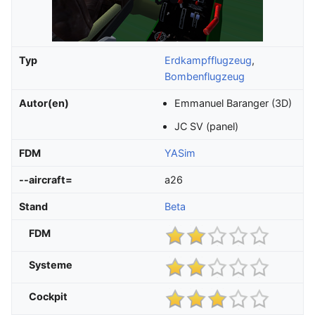
Typ
Erdkampfflugzeug
,
Bombenflugzeug
Autor(en)
Emmanuel Baranger (3D)
JC SV (panel)
FDM
YASim
--aircraft=
a26
Stand
Beta
FDM
Systeme
Cockpit