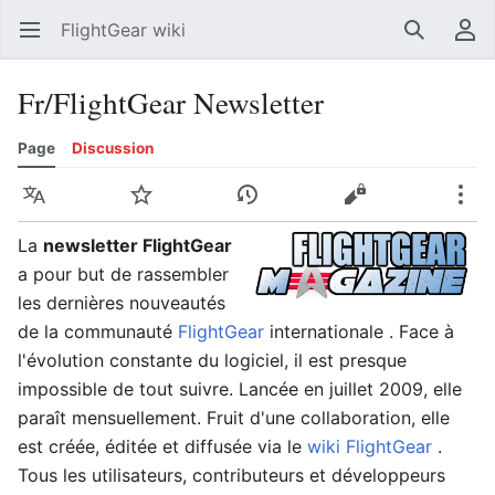
FlightGear wiki
Open main menu
Search
User menu
Fr/FlightGear Newsletter
Page
Discussion
Language
Watch
History
Edit
More
La
newsletter FlightGear
a pour but de rassembler
les dernières nouveautés
de la communauté
FlightGear
internationale . Face à
l'évolution constante du logiciel, il est presque
impossible de tout suivre. Lancée en juillet 2009, elle
paraît mensuellement. Fruit d'une collaboration, elle
est créée, éditée et diffusée via le
wiki FlightGear
.
Tous les utilisateurs, contributeurs et développeurs