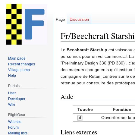
Page
Discussion
Fr/Beechcraft Starsh
Jump
Jump
Le
Beechcraft Starship
est vaisseau a
to
to
personnes pour un vol commercial. La 
Main page
navigation
search
"Preliminary Design 330 (PD 330)", c'es
Recent changes
des majeurs changments qu'il institua f
Village pump
Help
compagnie de Rutan, centrée sur le desi
retenue pour construire des prototypes
Portals
User
Aide
Developer
Wiki
Touche
Fonction
FlightGear
Ouvrir/fermer la 
d
Website
Forum
Liens externes
Mailing lists