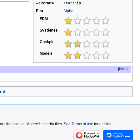
--aircraft=
starship
Etat
Alpha
FDM
Systèmes
Cockpit
Modèle
[
hide
]
raft
out the license of specific media files. See
Terms of use
for details.