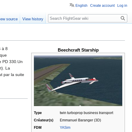
English
Create account
Log in
Search
iew source
View history
6 à 8
Beechcraft Starship
 que
 le PD 330.Un
t). La
 par la suite
Type
twin turboprop business transport
Créateur(s)
Emmanuel Baranger (3D)
FDM
YASim