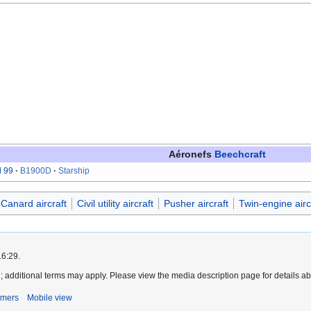
Aéronefs
Beechcraft
 99
B1900D
Starship
Canard aircraft
Civil utility aircraft
Pusher aircraft
Twin-engine airc
16:29.
2
; additional terms may apply. Please view the media description page for details ab
imers
Mobile view