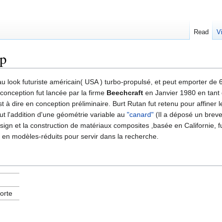
Read
V
ip
u look futuriste américain( USA ) turbo-propulsé, et peut emporter de 
conception fut lancée par la firme
Beechcraft
en Janvier 1980 en tant
t à dire en conception préliminaire. Burt Rutan fut retenu pour affiner
ut l'addition d'une géométrie variable au
"canard"
(Il a déposé un breve
gn et la construction de matériaux composites ,basée en Californie, fut
 en modèles-réduits pour servir dans la recherche.
porte