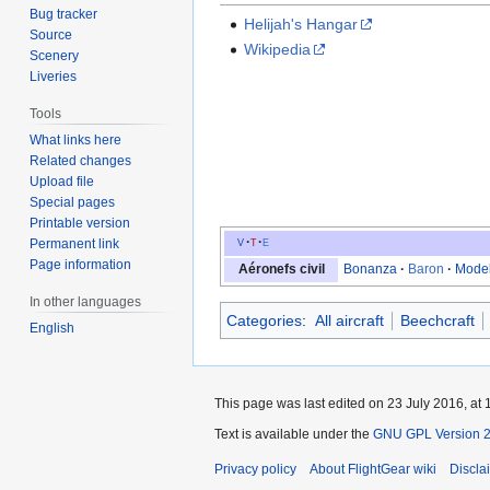
Bug tracker
Helijah's Hangar
Source
Wikipedia
Scenery
Liveries
Tools
What links here
Related changes
Upload file
Special pages
Printable version
v
t
e
Permanent link
Page information
Aéronefs civil
Bonanza
Baron
Model
In other languages
Categories
:
All aircraft
Beechcraft
English
This page was last edited on 23 July 2016, at 
Text is available under the
GNU GPL Version 
Privacy policy
About FlightGear wiki
Discla