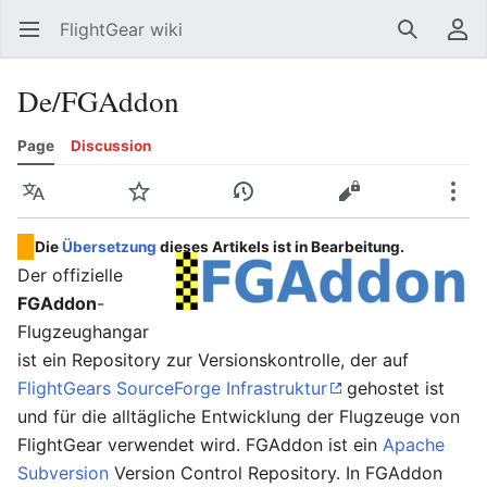
FlightGear wiki
Open main menu
Search
User menu
De/FGAddon
Page
Discussion
Language
Watch
History
Edit
More
Die
Übersetzung
dieses Artikels ist in Bearbeitung.
Der offizielle
FGAddon
-
Flugzeughangar
ist ein Repository zur Versionskontrolle, der auf
FlightGears
SourceForge Infrastruktur
gehostet ist
und für die alltägliche Entwicklung der Flugzeuge von
FlightGear verwendet wird. FGAddon ist ein
Apache
Subversion
Version Control Repository. In FGAddon